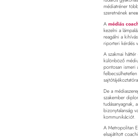
médiatréner több
szeretnének впев
A
médiás coac
kezelni a lámpalá
reagálni a kihívá
riporteri kérdés 
A szakmai háttér 
különböző médium
pontosan ismeri 
felbecsülhetetlen
sajtótájékoztatóra
De a médiaszere
szakember diplom
tudásanyagnak, a
bizonytalanság v
kommunikációt.
A Metropolitan 
elsajátított coac