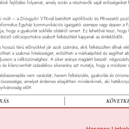
ódi fejlődési folyamat, amely során a résztvevők saját erősségeiket 
 múlt – a Diósgyőri VTK-nál betöltött sajtófőnöki és PR-vezetői pozí
eformátus Egyház kommunikációs igazgatói szerepe vagy éppen a F
ja, hogy a gyakorlat sokféle oldalról ismert. Ez lehetővé teszi, hog
önböző célcsoportokra szabott felkészítést kapjanak az érdeklődők.
 hosszú távú előnyökkel jár azok számára, akik felkészülten állnak e
theti a szakmai hitelességet, erősítheti a márkaépítést és segíthet 
ljusson a célközönséghez. A siker aránya magáért beszél: négyszáz
y és kilencvenhét százalékos sikerarány azt mutatja, hogy a módszer
diaszereplés nem varázslat, hanem felkészülés, gyakorlás és önisme
összessége, amelyet érdemes elsajátítani mindenkinek, aki hatékony
yilvánosság előtt.
RÁS
KÖVETKE