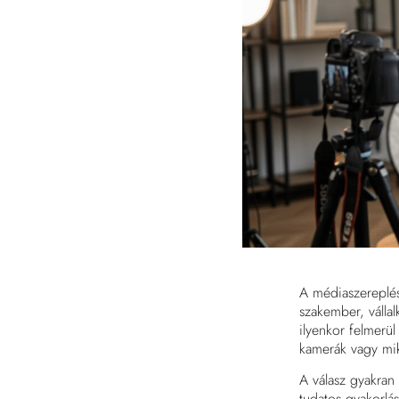
A médiaszereplés
szakember, vállal
ilyenkor felmerü
kamerák vagy mik
A válasz gyakran
tudatos gyakorlás