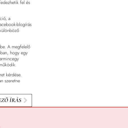
fedezhetik fel és
ció, a
acebook-blogírás
y különböző
lébe. A megfelelő
abban, hogy egy
harmincegy
 működik.
ret kérdése.
an szeretne
ZŐ ÍRÁS