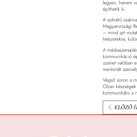
legyen, hanem val
építhetik ki.
A sokrétű szakmai
Magyarországi R
– mind azt mutat
helyzetekre, kül
A médiaszereplés
kommunikáció épí
üzenet valóban e
mentorált személ
Végső soron a mé
Olyan készségek 
kommunikálni a n
ELŐZŐ Í