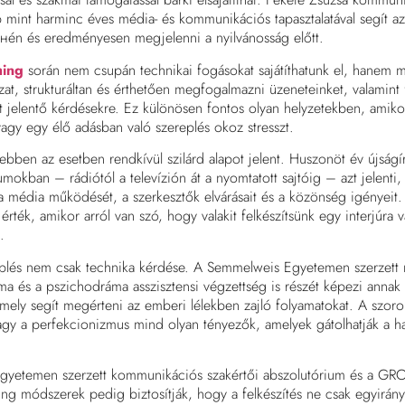
 mint harminc éves média- és kommunikációs tapasztalatával segít az
нén és eredményesen megjelenni a nyilvánosság előtt.
hing
során nem csupán technikai fogásokat sajátíthatunk el, hanem m
zat, strukturáltan és érthetően megfogalmazni üzeneteinket, valamint
st jelentő kérdésekre. Ez különösen fontos olyan helyzetekben, amiko
vagy egy élő adásban való szereplés okoz stresszt.
ebben az esetben rendkívül szilárd alapot jelent. Huszonöt év újságír
okban – rádiótól a televízión át a nyomtatott sajtóig – azt jelenti,
a média működését, a szerkesztők elvárásait és a közönség igényeit. 
 érték, amikor arról van szó, hogy valakit felkészítsünk egy interjúra 
.
plés nem csak technika kérdése. A Semmelweis Egyetemen szerzett 
a és a pszichodráma asszisztensi végzettség is részét képezi annak
mely segít megérteni az emberi lélekben zajló folyamatokat. A szoro
agy a perfekcionizmus mind olyan tényezők, amelyek gátolhatják a h
Egyetemen szerzett kommunikációs szakértői abszolutórium és a G
hing módszerek pedig biztosítják, hogy a felkészítés ne csak egyirán