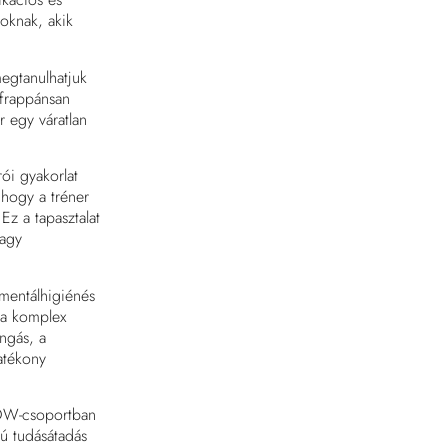
oknak, akik
egtanulhatjuk
 frappánsan
r egy váratlan
ói gyakorlat
 hogy a tréner
Ez a tapasztalat
vagy
mentálhigiénés
 a komplex
ngás, a
atékony
ROW-csoportban
yú tudásátadás