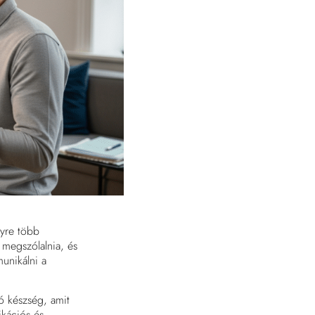
yre több
l megszólalnia, és
unikálni a
tó készség, amit
ikációs és