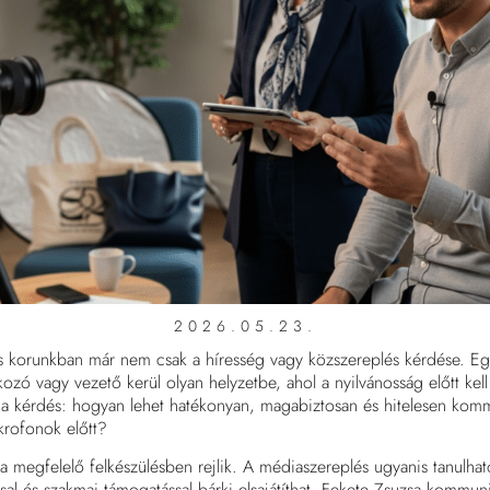
2026.05.23.
 korunkban már nem csak a híresség vagy közszereplés kérdése. Eg
kozó vagy vezető kerül olyan helyzetbe, ahol a nyilvánosság előtt kel
l a kérdés: hogyan lehet hatékonyan, magabiztosan és hitelesen komm
rofonok előtt?
 a megfelelő felkészülésben rejlik. A médiaszereplés ugyanis tanulha
sal és szakmai támogatással bárki elsajátíthat. Fekete Zsuzsa kommun