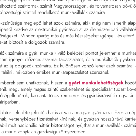
lkoztató szektornak számít Magyarországon, és folyamatosan bővülő
képzettségi szinttel rendelkező munkavállalók számára.
sokszínűsége meglepő lehet azok számára, akik még nem ismerik ala
ipartól kezdve az elektronikai gyártáson át az élelmiszeripari vállalat
hetőségeket. Minden iparág más és más készségeket igényel, és eltérő
et biztosít a dolgozók számára.
lók számára a gyári munka kiváló belépési pontot jelenthet a munka
em igényel előzetes szakmai tapasztalatot, és a munkáltatók gyakran 
ést az új dolgozók számára. Ez különösen vonzó lehet azok számára, 
t találni, miközben értékes munkatapasztalatot szereznek.
kemberek sem unatkoznak, hiszen a
gyári munkalehetőségek
közöt
enik meg, amely magas szintű szakértelmet és specializált tudást köv
ségellenőrök, karbantartó szakemberek és gyártásirányítók egyaránt
áriparban.
lalatok jelenléte jelentős hatással van a magyar gyáriparra. Ezek a 
nak, versenyképes fizetéseket kínálnak, és gyakran hosszú távú karri
tabil multinacionális háttér biztonságot nyújthat a munkavállalók szám
 a mai bizonytalan gazdasági környezetben.