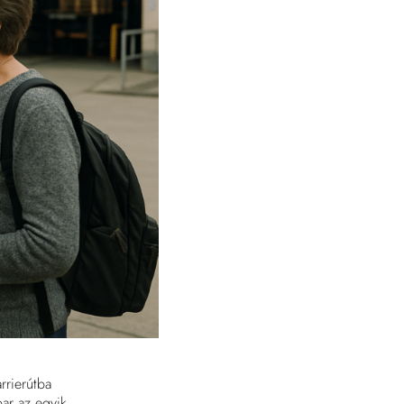
rrierútba
par az egyik