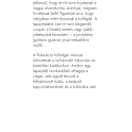
jellemző, hogy évről évre küzdenek a
magas elvándorlási aránnyal, mégsem
fordítanak kellő figyelmet arra, hogy
valójában miért távoznak a kollégák. A
tapasztalatok szerint nem elegendő
csupán a fizetést emelni vagy újabb
juttatásokat bevezetni – a probléma
gyökere gyakran jóval mélyebbre
nyúlik.
A fluktuáció költségei messze
túlmutatnak a nyilvánvaló toborzási és
betanítási kiadásokon. Amikor egy
tapasztalt munkavállaló elhagyja a
céget, vele együtt távozik a
felhalmozott tudás, a beépült
kapcsolatrendszer és a kultúrába való
beágyazottság is. Ugyanakkor a
megmaradó kollégák terhelése megnő,
ami további elégedetlenséghez és akár
további távozásokhoz vezethet. Ez a
domino-effektus különösen veszélyes
lehet olyan iparágakban, ahol a
szakképzett munkaerő már eleve
szűkös.