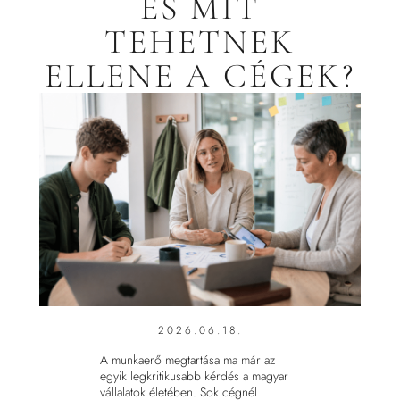
ÉS MIT
TEHETNEK
ELLENE A CÉGEK?
2026.06.18.
A munkaerő megtartása ma már az
egyik legkritikusabb kérdés a magyar
vállalatok életében. Sok cégnél