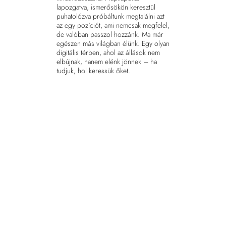
lapozgatva, ismerősökön keresztül
puhatolózva próbáltunk megtalálni azt
az egy pozíciót, ami nemcsak megfelel,
de valóban passzol hozzánk. Ma már
egészen más világban élünk. Egy olyan
digitális térben, ahol az állások nem
elbújnak, hanem elénk jönnek – ha
tudjuk, hol keressük őket.
Az online munkalehetőségek
gyűjtőhelyei mára nem csupán
hirdetési felületek. Egy jól felépített és
naprakész
állásportál
komplex
élményt nyújt: eligazít a karrierutak
között, segít az önéletrajz
összeállításában, és akár valós idejű
értesítésekkel is támogat abban, hogy
ne maradjunk le a számunkra
legrelevánsabb pozíciókról. Olyan,
mint egy személyes karrierasszisztens,
aki tudja, mi érdekelhet minket, és
akkor szól, amikor valóban számít.
A digitalizáció nemcsak gyorsabbá, de
átláthatóbbá is tette a folyamatot. Egy