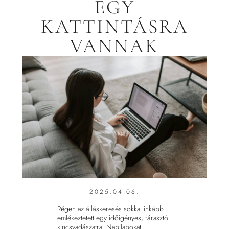
EGY
KATTINTÁSRA
VANNAK
2025.04.06.
Régen az álláskeresés sokkal inkább
emlékeztetett egy időigényes, fárasztó
kincsvadászatra. Napilapokat